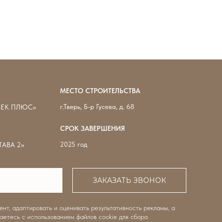
продано
МЕСТО СТРОИТЕЛЬСТВА
г.Тверь, Б-р Гусева, д. 68
ВЕК ПЛЮС»
СРОК ЗАВЕРШЕНИЯ
2025 год
АВА 2»
ЗАКАЗАТЬ ЗВОНОК
нт, адаптировать и оценивать результативность рекламы, а
аетесь с использованием файлов cookie для сбора