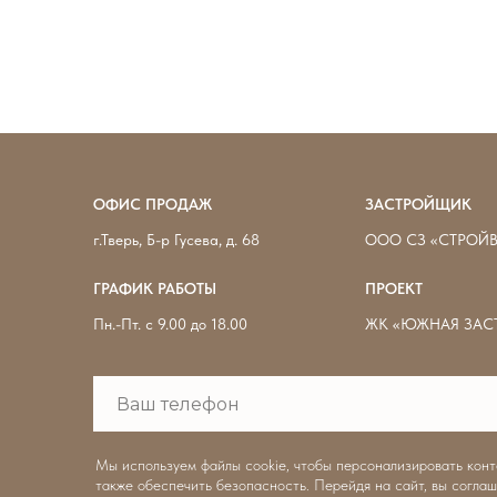
свободно
бронь
ОФИС ПРОДАЖ
ЗАСТРОЙЩИК
г.Тверь, Б-р Гусева, д. 68
ООО СЗ «СТРОЙ
ГРАФИК РАБОТЫ
ПРОЕКТ
Пн.-Пт. с 9.00 до 18.00
ЖК «ЮЖНАЯ ЗАСТ
Мы используем файлы cookie, чтобы персонализировать конте
также обеспечить безопасность. Перейдя на сайт, вы соглаш